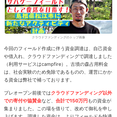
クラウドファンディングのトップ画像
今回のフィールド作成に伴う資金調達は、自己資金
や借入れ、クラウドファンディングで調達しました
（利用サービスはcampfire）。古墳の森占用料金
は、社会実験のため免除であるものの、運営にかか
る資金は弊社で補っております。
プレオープン前後では
クラウドファンディング以外
での寄付や協賛金
など、
合計で150万円
もの資金が
集まりました。この場を借りて、改めて御礼を申し
上げます。調達した資金は、よりフィールドを快適